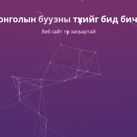
онголын
буузны
түүхийг бид би
Веб сайт түр засвартай